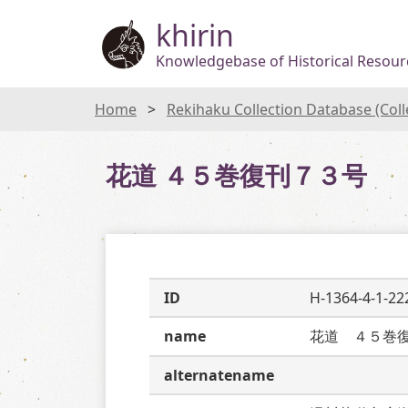
khirin
Knowledgebase of Historical Resourc
Home
Rekihaku Collection Database (Col
花道 ４５巻復刊７３号
ID
H-1364-4-1-22
name
花道　４５巻
alternatename