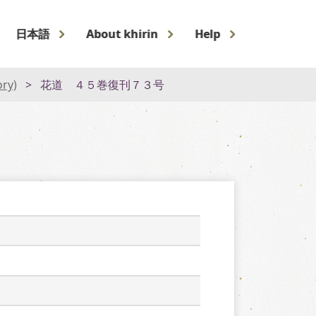
日本語
About khirin
Help
ory)
花道 ４５巻復刊７３号