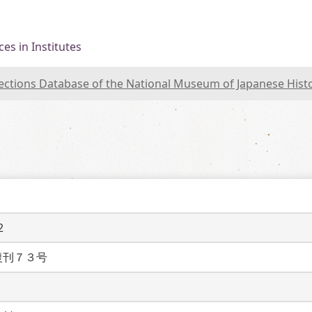
es in Institutes
lections Database of the National Museum of Japanese Hist
2
復刊７３号