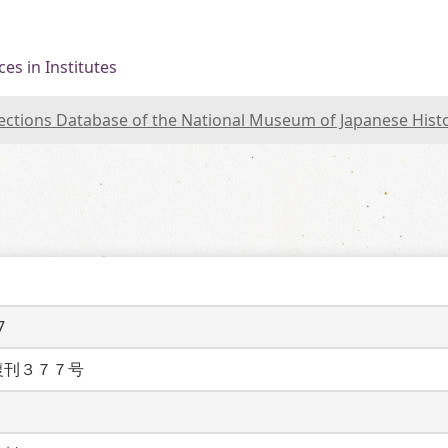
es in Institutes
lections Database of the National Museum of Japanese Hist
7
復刊３７７号