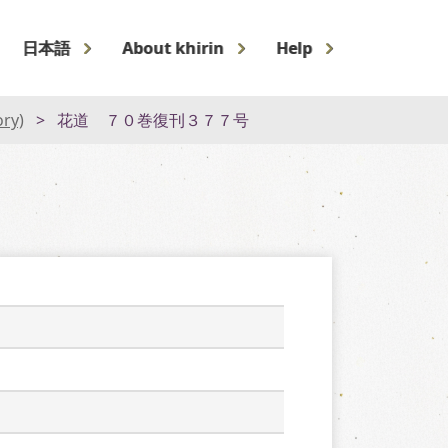
日本語
About khirin
Help
ory)
花道 ７０巻復刊３７７号