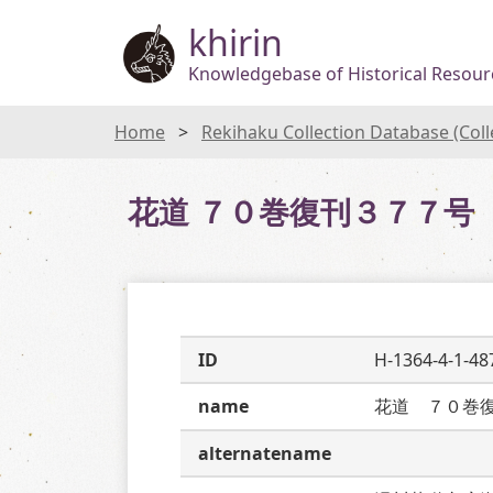
khirin
Knowledgebase of Historical Resourc
Home
Rekihaku Collection Database (Col
花道 ７０巻復刊３７７号
ID
H-1364-4-1-48
name
花道　７０巻
alternatename