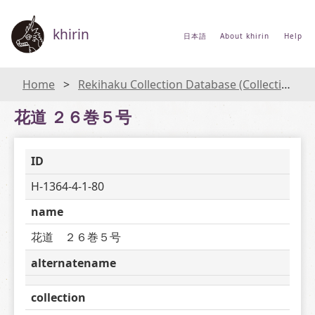
khirin
日本語
About khirin
Help
Home
Rekihaku Collection Database (Collections Database of the National Museum of Japanese History)
花道 ２６巻５号
ID
H-1364-4-1-80
name
花道　２６巻５号
alternatename
collection