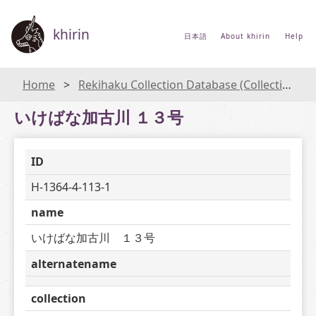
khirin
日本語
About khirin
Help
Home
Rekihaku Collection Database (Collections Database of the National Museum of Japanese History)
いけばな加古川 １３号
ID
H-1364-4-113-1
name
いけばな加古川　１３号
alternatename
collection