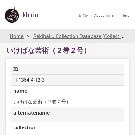
khirin
日本語
About khirin
Help
Home
Rekihaku Collection Database (Collections Database of the National Museum of Japanese History)
いけばな芸術（２巻２号）
ID
H-1364-4-12-3
name
いけばな芸術（２巻２号）
alternatename
collection