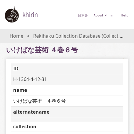
khirin
日本語
About khirin
Help
Home
Rekihaku Collection Database (Collections Database of the National Museum of Japanese History)
いけばな芸術 ４巻６号
ID
H-1364-4-12-31
name
いけばな芸術　４巻６号
alternatename
collection