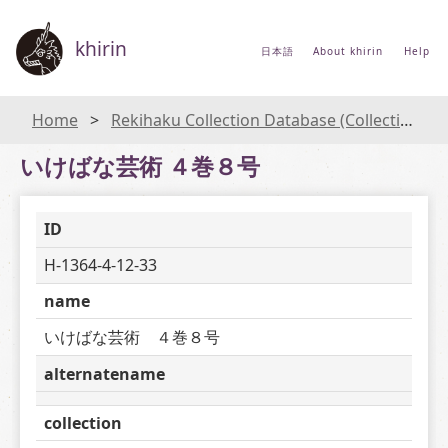
khirin
日本語
About khirin
Help
Home
Rekihaku Collection Database (Collections Database of the National Museum of Japanese History)
いけばな芸術 ４巻８号
ID
H-1364-4-12-33
name
いけばな芸術　４巻８号
alternatename
collection