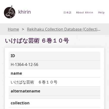
khirin
日本語
About khirin
Help
Home
Rekihaku Collection Database (Collections Database of the National Museum of Japanese History)
いけばな芸術 ６巻１０号
ID
H-1364-4-12-56
name
いけばな芸術　６巻１０号
alternatename
collection