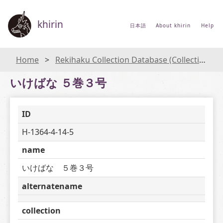
khirin
日本語
About khirin
Help
Home
Rekihaku Collection Database (Collections Database of the National Museum of Japanese History)
いけばな ５巻３号
ID
H-1364-4-14-5
name
いけばな　５巻３号
alternatename
collection