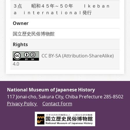
３点　　昭和４５年～５０年　　Ｉｋｅｂａｎ
ａ　ｉｎｔｅｒｎａｔｉｏｎａｌ発行
Owner
国立歴史民俗博物館
Rights
CC BY-SA (Attribution-ShareAlike) 
4.0
National Museum of Japanese History
117 Jonai-cho, Sakura City, Chiba Prefecture 285-8502
Privacy Policy
Contact Form