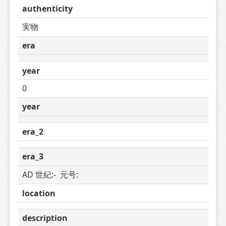
authenticity
実物
era
year
0
year
era_2
era_3
AD 世紀:-  元号: 
location
description