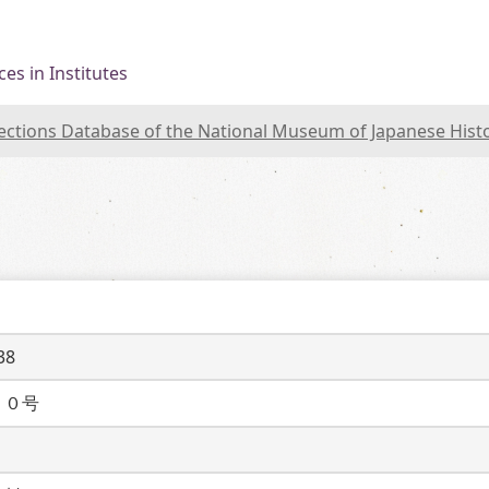
es in Institutes
lections Database of the National Museum of Japanese Hist
38
１０号