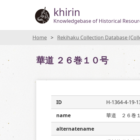
khirin
Knowledgebase of Historical Resourc
Home
Rekihaku Collection Database (Col
華道 ２６巻１０号
ID
H-1364-4-19-1
name
華道　２６巻
alternatename