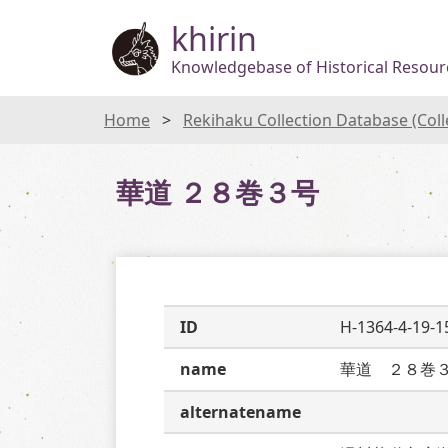
khirin
Knowledgebase of Historical Resourc
Home
Rekihaku Collection Database (Col
華道 ２８巻３号
ID
H-1364-4-19-1
name
華道　２８巻
alternatename