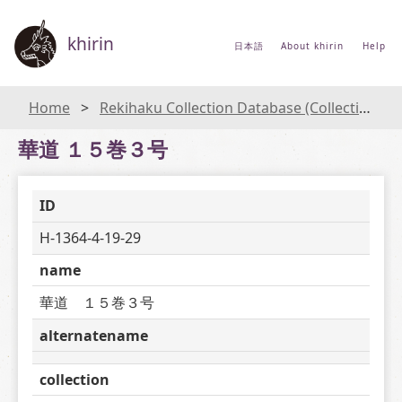
khirin
日本語
About khirin
Help
Home
Rekihaku Collection Database (Collections Database of the National Museum of Japanese History)
華道 １５巻３号
ID
H-1364-4-19-29
name
華道　１５巻３号
alternatename
collection