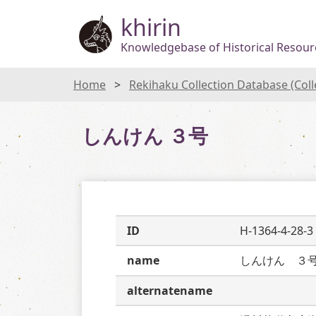
khirin
Knowledgebase of Historical Resourc
Home
Rekihaku Collection Database (Col
しんけん ３号
ID
H-1364-4-28-3
name
しんけん　３
alternatename