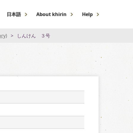
日本語
About khirin
Help
ory)
しんけん ３号