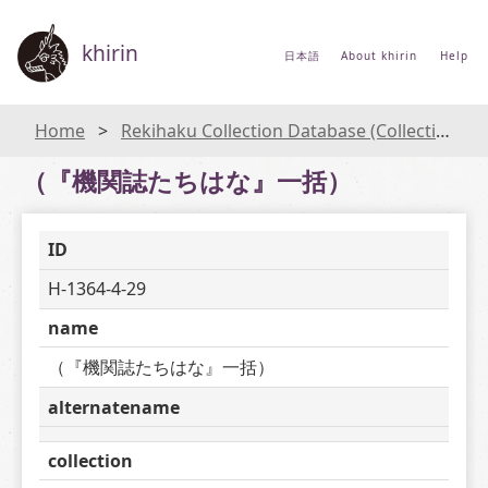
khirin
日本語
About khirin
Help
Home
Rekihaku Collection Database (Collections Database of the National Museum of Japanese History)
（『機関誌たちはな』一括）
ID
H-1364-4-29
name
（『機関誌たちはな』一括）
alternatename
collection