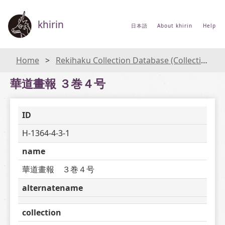
khirin
日本語
About khirin
Help
Home
Rekihaku Collection Database (Collections Database of the National Museum of Japanese History)
華道畫報 ３巻４号
ID
H-1364-4-3-1
name
華道畫報　３巻４号
alternatename
collection