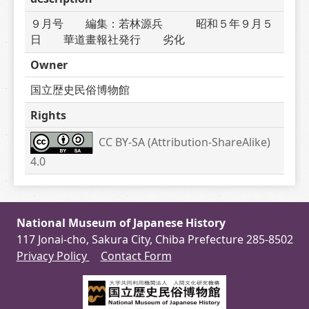
９月号　　編集：若林源兵　　　昭和５年９月５
日　　華道畫報社発行　　劣化
Owner
国立歴史民俗博物館
Rights
CC BY-SA (Attribution-ShareAlike) 
4.0
National Museum of Japanese History
117 Jonai-cho, Sakura City, Chiba Prefecture 285-8502
Privacy Policy
Contact Form