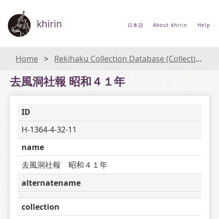
khirin
日本語
About khirin
Help
Home
Rekihaku Collection Database (Collections Database of the National Museum of Japanese History)
去風洞社報 昭和４１年
ID
H-1364-4-32-11
name
去風洞社報　昭和４１年
alternatename
collection