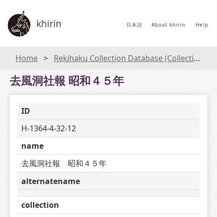
khirin
日本語
About khirin
Help
Home
Rekihaku Collection Database (Collections Database of the National Museum of Japanese History)
去風洞社報 昭和４５年
ID
H-1364-4-32-12
name
去風洞社報　昭和４５年
alternatename
collection