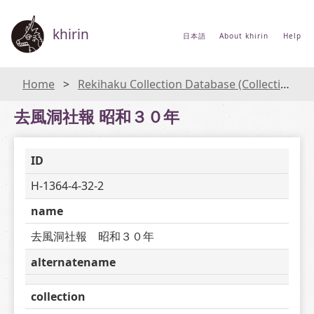
khirin
日本語
About khirin
Help
Home
Rekihaku Collection Database (Collections Database of the National Museum of Japanese History)
去風洞社報 昭和３０年
ID
H-1364-4-32-2
name
去風洞社報　昭和３０年
alternatename
collection