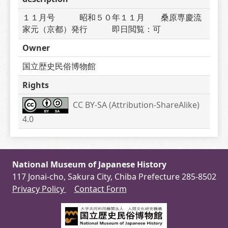
１１月号　　　昭和５０年１１月　　桑原専慶流
家元（京都）発行　　　即日閲覧：可
Owner
国立歴史民俗博物館
Rights
CC BY-SA (Attribution-ShareAlike) 
4.0
National Museum of Japanese History
117 Jonai-cho, Sakura City, Chiba Prefecture 285-8502
Privacy Policy
Contact Form