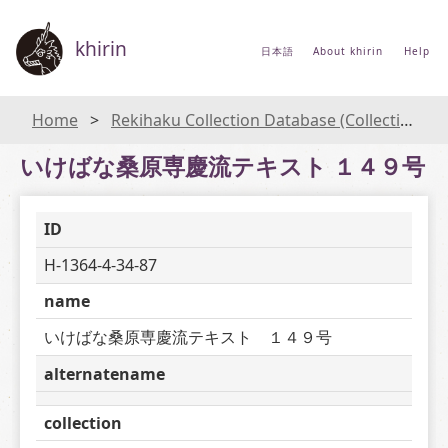
khirin
日本語
About khirin
Help
Home
Rekihaku Collection Database (Collections Database of the National Museum of Japanese History)
いけばな桑原専慶流テキスト １４９号
ID
H-1364-4-34-87
name
いけばな桑原専慶流テキスト　１４９号
alternatename
collection