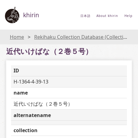
khirin
日本語
About khirin
Help
Home
Rekihaku Collection Database (Collections Database of the National Museum of Japanese History)
近代いけばな（２巻５号）
ID
H-1364-4-39-13
name
近代いけばな（２巻５号）
alternatename
collection