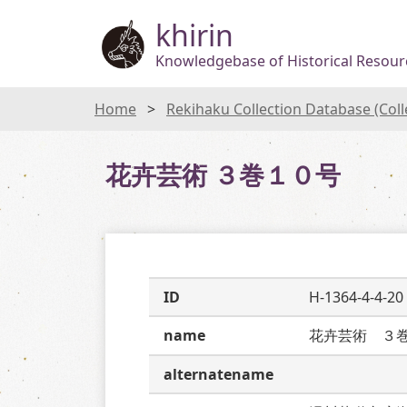
khirin
Knowledgebase of Historical Resourc
Home
Rekihaku Collection Database (Col
花卉芸術 ３巻１０号
ID
H-1364-4-4-20
name
花卉芸術　３
alternatename