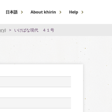
日本語
About khirin
Help
ory)
いけばな現代 ４１号