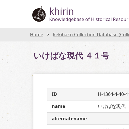
khirin
Knowledgebase of Historical Resourc
Home
Rekihaku Collection Database (Col
いけばな現代 ４１号
ID
H-1364-4-40-4
name
いけばな現代
alternatename