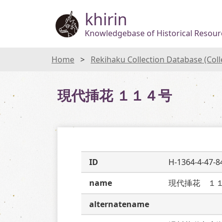
khirin
Knowledgebase of Historical Resourc
Home
Rekihaku Collection Database (Col
現代挿花 １１４号
ID
H-1364-4-47-8
name
現代挿花　１
alternatename