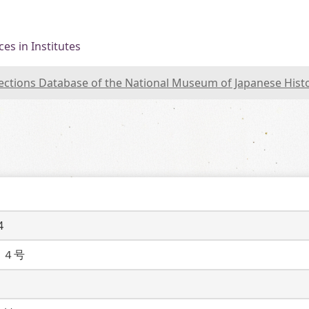
es in Institutes
lections Database of the National Museum of Japanese Hist
4
１４号