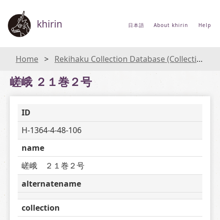
khirin
日本語
About khirin
Help
Home
Rekihaku Collection Database (Collections Database of the National Museum of Japanese History)
嵯峨 ２１巻２号
ID
H-1364-4-48-106
name
嵯峨　２１巻２号
alternatename
collection