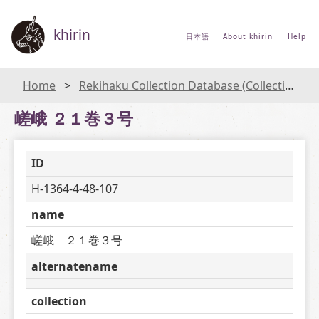
khirin
日本語
About khirin
Help
Home
Rekihaku Collection Database (Collections Database of the National Museum of Japanese History)
嵯峨 ２１巻３号
ID
H-1364-4-48-107
name
嵯峨　２１巻３号
alternatename
collection