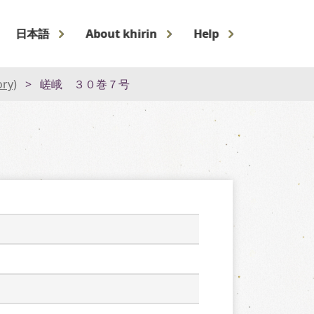
日本語
About khirin
Help
ory)
嵯峨 ３０巻７号