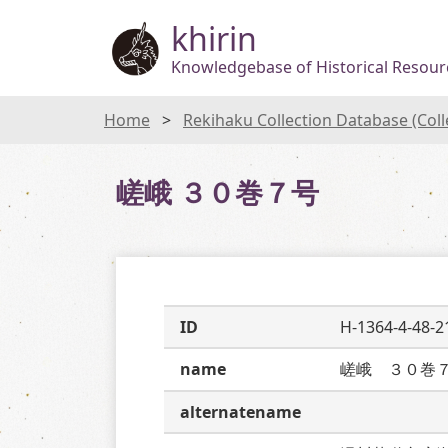
khirin
Knowledgebase of Historical Resourc
Home
Rekihaku Collection Database (Col
嵯峨 ３０巻７号
ID
H-1364-4-48-2
name
嵯峨　３０巻
alternatename