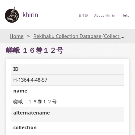
khirin
日本語
About khirin
Help
Home
Rekihaku Collection Database (Collections Database of the National Museum of Japanese History)
嵯峨 １６巻１２号
ID
H-1364-4-48-57
name
嵯峨　１６巻１２号
alternatename
collection