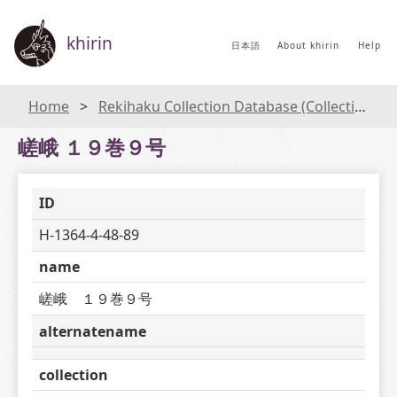
khirin
日本語
About khirin
Help
Home
Rekihaku Collection Database (Collections Database of the National Museum of Japanese History)
嵯峨 １９巻９号
ID
H-1364-4-48-89
name
嵯峨　１９巻９号
alternatename
collection