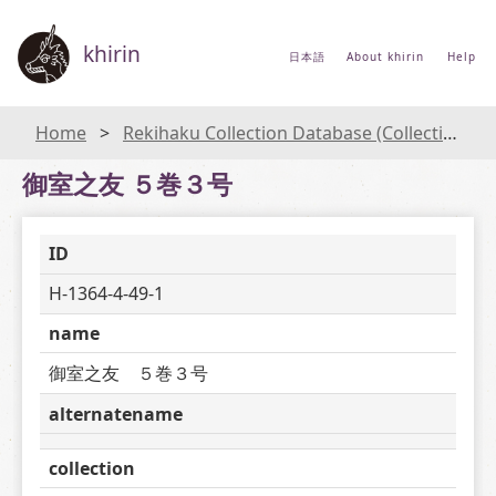
khirin
日本語
About khirin
Help
Home
Rekihaku Collection Database (Collections Database of the National Museum of Japanese History)
御室之友 ５巻３号
ID
H-1364-4-49-1
name
御室之友　５巻３号
alternatename
collection