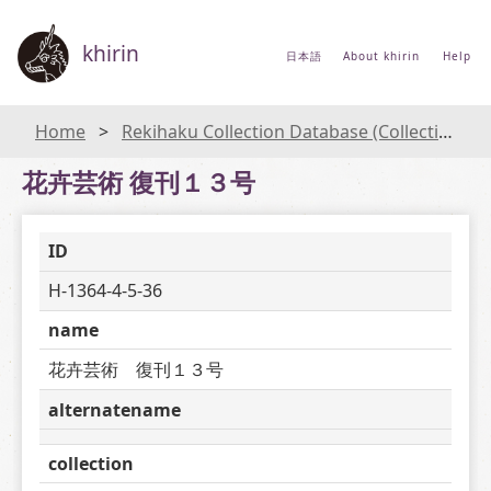
khirin
日本語
About khirin
Help
Home
Rekihaku Collection Database (Collections Database of the National Museum of Japanese History)
花卉芸術 復刊１３号
ID
H-1364-4-5-36
name
花卉芸術　復刊１３号
alternatename
collection