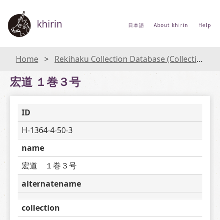
khirin
日本語
About khirin
Help
Home
Rekihaku Collection Database (Collections Database of the National Museum of Japanese History)
宏道 １巻３号
ID
H-1364-4-50-3
name
宏道　１巻３号
alternatename
collection