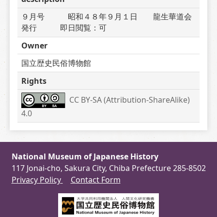
９月号　　　昭和４８年９月１日　　龍生華道会
発行　　　即日閲覧：可
Owner
国立歴史民俗博物館
Rights
CC BY-SA (Attribution-ShareAlike) 
4.0
National Museum of Japanese History
117 Jonai-cho, Sakura City, Chiba Prefecture 285-8502
Privacy Policy
Contact Form