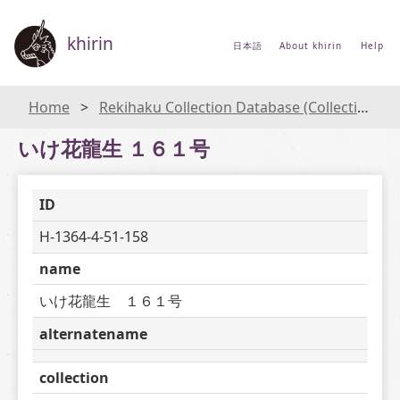
khirin
日本語
About khirin
Help
Home
Rekihaku Collection Database (Collections Database of the National Museum of Japanese History)
いけ花龍生 １６１号
ID
H-1364-4-51-158
name
いけ花龍生　１６１号
alternatename
collection