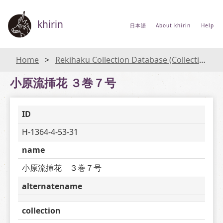
khirin
日本語
About khirin
Help
Home
Rekihaku Collection Database (Collections Database of the National Museum of Japanese History)
小原流挿花 ３巻７号
ID
H-1364-4-53-31
name
小原流挿花　３巻７号
alternatename
collection