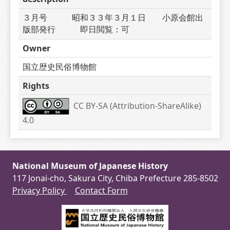
３月号　　　昭和３３年３月１日　　小原会館出
版部発行　　　即日閲覧：可
Owner
国立歴史民俗博物館
Rights
CC BY-SA (Attribution-ShareAlike) 
4.0
National Museum of Japanese History
117 Jonai-cho, Sakura City, Chiba Prefecture 285-8502
Privacy Policy
Contact Form