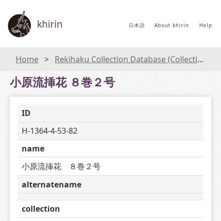
khirin
日本語
About khirin
Help
Home
Rekihaku Collection Database (Collections Database of the National Museum of Japanese History)
小原流挿花 ８巻２号
ID
H-1364-4-53-82
name
小原流挿花　８巻２号
alternatename
collection