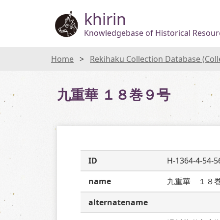
khirin
Knowledgebase of Historical Resourc
Home
Rekihaku Collection Database (Col
九重華 １８巻９号
ID
H-1364-4-54-5
name
九重華　１８
alternatename