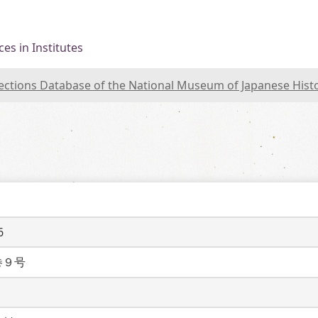
es in Institutes
lections Database of the National Museum of Japanese Hist
6
巻９号