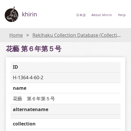
khirin
日本語
About khirin
Help
Home
Rekihaku Collection Database (Collections Database of the National Museum of Japanese History)
花藝 第６年第５号
ID
H-1364-4-60-2
name
花藝　第６年第５号
alternatename
collection