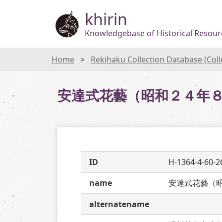
khirin
Knowledgebase of Historical Resourc
Home
Rekihaku Collection Database (Col
安達式花藝（昭和２４年
ID
H-1364-4-60-2
name
安達式花藝（
alternatename