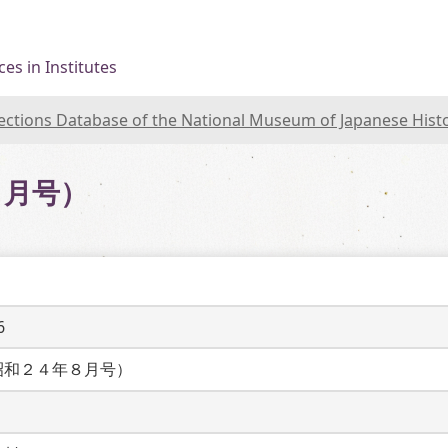
es in Institutes
lections Database of the National Museum of Japanese Hist
８月号）
6
昭和２４年８月号）