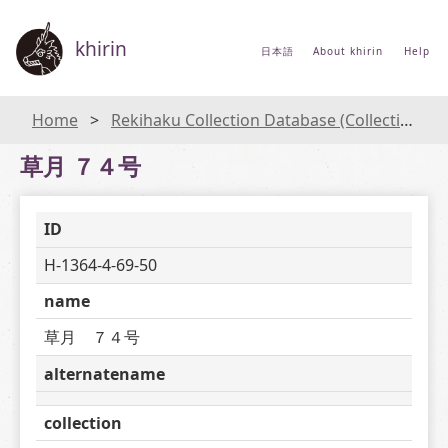
khirin
日本語
About khirin
Help
Home
Rekihaku Collection Database (Collections Database of the National Museum of Japanese History)
草月 ７４号
ID
H-1364-4-69-50
name
草月　７４号
alternatename
collection