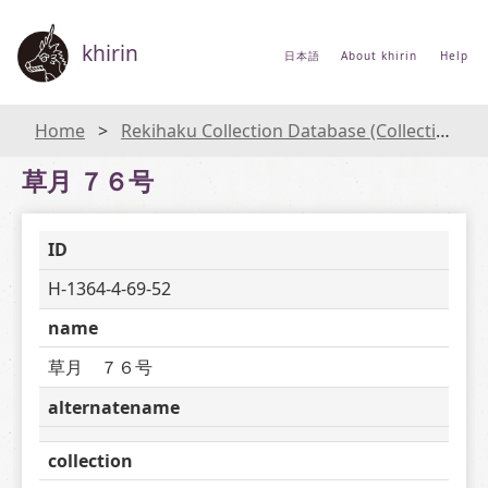
khirin
日本語
About khirin
Help
Home
Rekihaku Collection Database (Collections Database of the National Museum of Japanese History)
草月 ７６号
ID
H-1364-4-69-52
name
草月　７６号
alternatename
collection