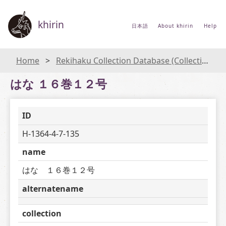
khirin
日本語
About khirin
Help
Home
Rekihaku Collection Database (Collections Database of the National Museum of Japanese History)
はな １６巻１２号
ID
H-1364-4-7-135
name
はな　１６巻１２号
alternatename
collection