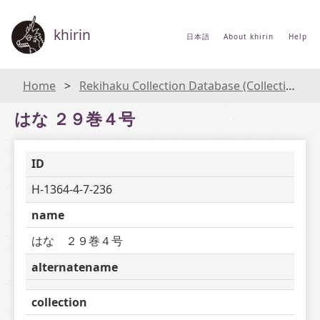
khirin
日本語
About khirin
Help
Home
Rekihaku Collection Database (Collections Database of the National Museum of Japanese History)
はな ２９巻４号
ID
H-1364-4-7-236
name
はな　２９巻４号
alternatename
collection