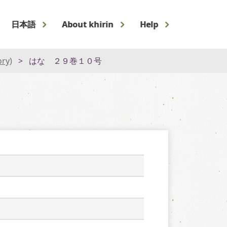
日本語
About khirin
Help
ory)
はな ２９巻１０号