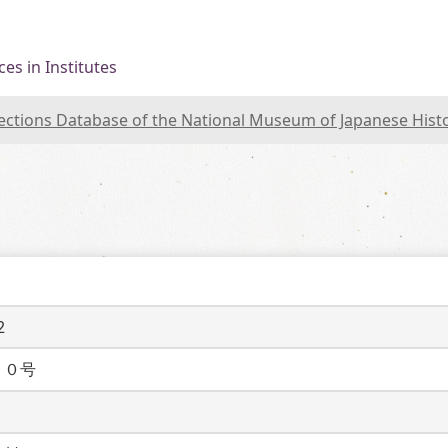
es in Institutes
lections Database of the National Museum of Japanese Hist
2
１０号