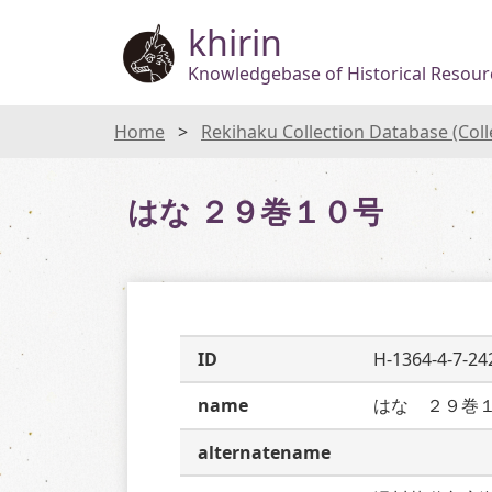
khirin
Knowledgebase of Historical Resourc
Home
Rekihaku Collection Database (Col
はな ２９巻１０号
ID
H-1364-4-7-24
name
はな　２９巻
alternatename