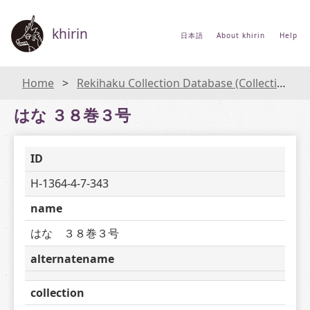
khirin
日本語
About khirin
Help
Home
Rekihaku Collection Database (Collections Database of the National Museum of Japanese History)
はな ３８巻３号
ID
H-1364-4-7-343
name
はな　３８巻３号
alternatename
collection