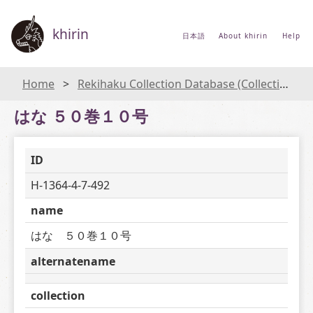
khirin
日本語
About khirin
Help
Home
Rekihaku Collection Database (Collections Database of the National Museum of Japanese History)
はな ５０巻１０号
ID
H-1364-4-7-492
name
はな　５０巻１０号
alternatename
collection