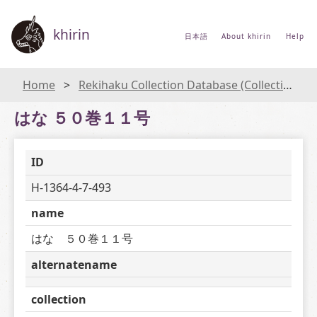
khirin
日本語
About khirin
Help
Home
Rekihaku Collection Database (Collections Database of the National Museum of Japanese History)
はな ５０巻１１号
ID
H-1364-4-7-493
name
はな　５０巻１１号
alternatename
collection