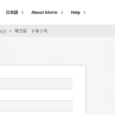
日本語
About khirin
Help
ory)
華乃栞 ９巻２号