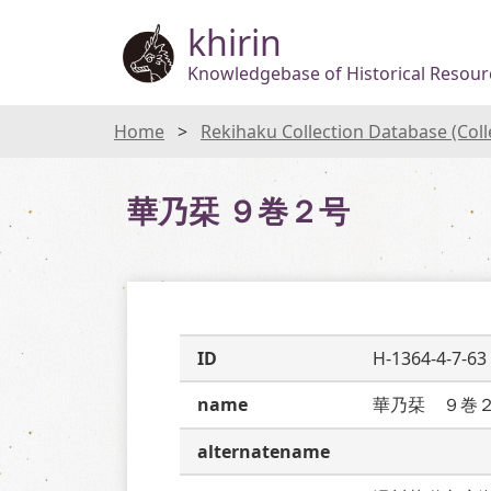
khirin
Knowledgebase of Historical Resourc
Home
Rekihaku Collection Database (Col
華乃栞 ９巻２号
ID
H-1364-4-7-63
name
華乃栞　９巻
alternatename