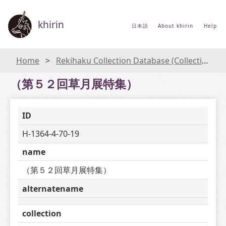
khirin
日本語
About khirin
Help
Home
Rekihaku Collection Database (Collections Database of the National Museum of Japanese History)
（第５２回草月展特集）
ID
H-1364-4-70-19
name
（第５２回草月展特集）
alternatename
collection