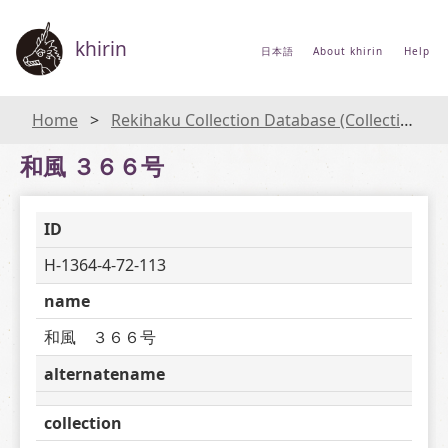
khirin
日本語
About khirin
Help
Home
Rekihaku Collection Database (Collections Database of the National Museum of Japanese History)
和風 ３６６号
ID
H-1364-4-72-113
name
和風　３６６号
alternatename
collection