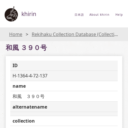
khirin
日本語
About khirin
Help
Home
Rekihaku Collection Database (Collections Database of the National Museum of Japanese History)
和風 ３９０号
ID
H-1364-4-72-137
name
和風　３９０号
alternatename
collection